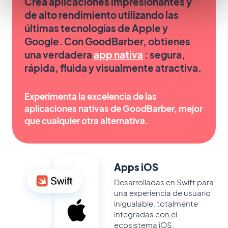
Crea aplicaciones impresionantes y
de alto rendimiento utilizando las
últimas tecnologías de Apple y
Google. Con GoodBarber, obtienes
una verdadera
app nativa
: segura,
rápida, fluida y visualmente atractiva.
Experimenta la excelencia de las
aplicaciones nativas de GoodBarber, mejor
que cualquier otra alternativa.
Apps iOS
Desarrolladas en Swift para
una experiencia de usuario
inigualable, totalmente
integradas con el
ecosistema iOS.