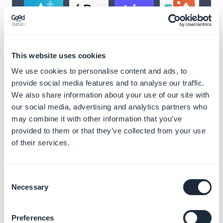
This website uses cookies
We use cookies to personalise content and ads, to
provide social media features and to analyse our traffic.
We also share information about your use of our site with
our social media, advertising and analytics partners who
may combine it with other information that you’ve
provided to them or that they’ve collected from your use
Libera posibilidades
of their services.
infinitas con nuestras
extensiones
Consent
Necessary
Selection
Mejora tu aplicación GoodBarber con una
amplia gama de extensiones diseñadas
Preferences