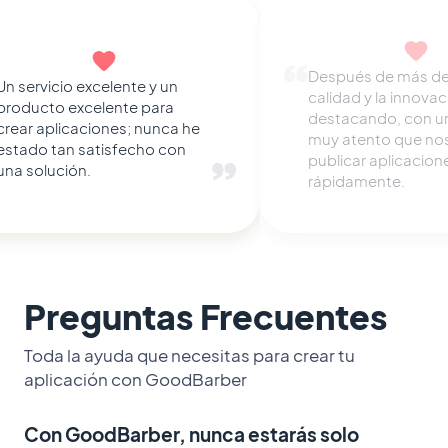
La mejor plataforma de
és de más de 7 años, la
aplicaciones según mi
d y la innovación siguen
experiencia: rica en func
cando, con un equipo
fiable desde hace 6 años
tento que nos ayuda a
un soporte receptivo y u
car aplicaciones
excelente relación calida
amente.
precio.
Preguntas Frecuentes
Toda la ayuda que necesitas para crear tu
aplicación con GoodBarber
Con GoodBarber, nunca estarás solo