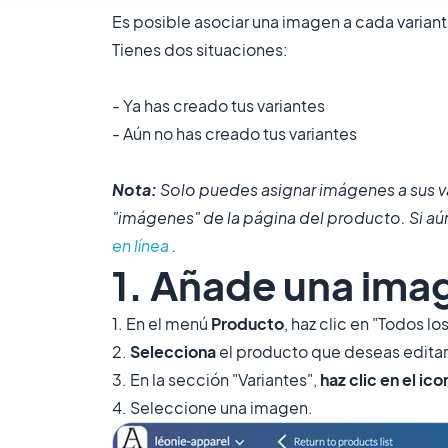
Es posible asociar una imagen a cada varian
Tienes dos situaciones:
- Ya has creado tus variantes
- Aún no has creado tus variantes
Nota:
Solo puedes asignar imágenes a sus va
"imágenes" de la página del producto. Si aú
en línea
.
1. Añade una imag
1. En el menú
Producto
, haz clic en "Todos l
2.
Selecciona
el producto que deseas editar
3. En la sección "Variantes",
haz clic en el i
4. Seleccione una imagen.