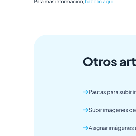
Para más información,
haz clic aquí
.
Otros art
Pautas para subir
Subir imágenes d
Asignar imágenes 