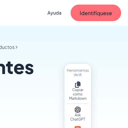
Identifíquese
Ayuda
oductos
ntes
Herramientas
de IA
Copiar
como
Markdown
Ask
ChatGPT