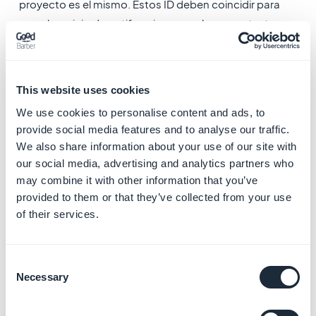
proyecto es el mismo. Estos ID deben coincidir para
que el servicio de notificaciones push encuentre tu
aplicación.
This website uses cookies
We use cookies to personalise content and ads, to
provide social media features and to analyse our traffic.
We also share information about your use of our site with
4. Busca el valor current_key dentro del objeto api_key
our social media, advertising and analytics partners who
del archivo google-services.json (serviceJson) y verifica
may combine it with other information that you’ve
que esta clave API sea la misma que la clave API de
provided to them or that they’ve collected from your use
Google para las aplicaciones de Android declaradas en
of their services.
tu back office en el menú
Publicar > App Android >
Certificados.
5. Android - Consola de
Consent
Necessary
Selection
Google Cloud