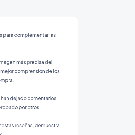
as para complementar las
 imagen más precisa del
a mejor comprensión de los
compra.
es han dejado comentarios
probado por otros.
ar estas reseñas, demuestra
s.