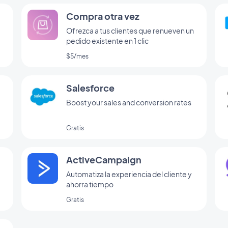
Compra otra vez
Ofrezca a tus clientes que renueven un
pedido existente en 1 clic
$5/mes
Salesforce
Boost your sales and conversion rates
Gratis
ActiveCampaign
Automatiza la experiencia del cliente y
ahorra tiempo
Gratis