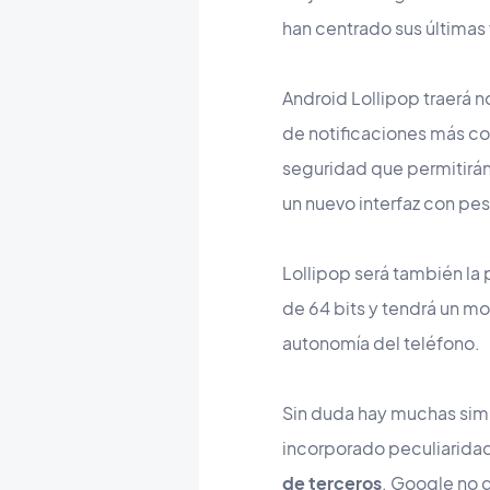
han centrado sus últimas
Android Lollipop traerá 
de notificaciones más c
seguridad que permitirán
un nuevo interfaz con pe
Lollipop será también la
de 64 bits y tendrá un m
autonomía del teléfono.
Sin duda hay muchas simil
incorporado peculiaridad
de terceros
. Google no q