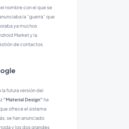
e el nombre con el que se
 anunciaba la “guerra” que
rporaba ya muchos
ndroid Market y la
estión de contactos.
oogle
a futura versión del
az
“Material Design”
ha
 que ofrece el sistema
ás, se han anunciado
e moda y los dos grandes