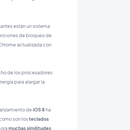
tantes están un sistema
funciones de bloqueo de
r Chrome actualizada con
echo de los procesadores
rgía para alargar la
l lanzamiento de
iOS 8
ha
 como son los
teclados
pora
muchas similitudes