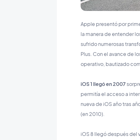
Apple presentó por prime
la manera de entender l
sufrido numerosas transfo
Plus. Con el avance de 
operativo, bautizado como
iOS 1 llegó en 2007
sorpre
permitía el acceso a inte
nueva de iOS año tras año
(en 2010).
iOS 8 llegó después del