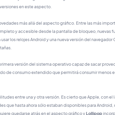
 versiones en este aspecto.
novedades más allá del aspecto gráfico. Entre las más impor
ompleto y accesible desde la pantalla de bloqueo, nuevas 
 usar los relojes Android y una nueva versión del navegado
stañas.
 primera versión del sistema operativo capaz de sacar prov
odo de consumo extendido que permitirá consumir menos ene
itudes entre una y otra versión. Es cierto que Apple, con e
es que hasta ahora sólo estaban disponibles para Android,
uiere quedarse atrás en el aspecto gráfico y
Lollipop
incor