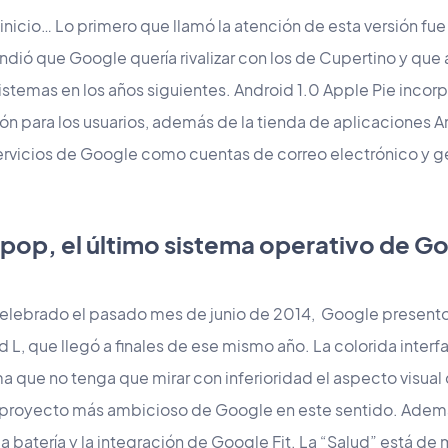
l inicio… Lo primero que llamó la atención de esta versión fu
endió que Google quería rivalizar con los de Cupertino y que
stemas en los años siguientes. Android 1.0 Apple Pie inco
ón para los usuarios, además de la tienda de aplicaciones A
ervicios de Google como cuentas de correo electrónico y g
ipop, el último sistema operativo de G
celebrado el pasado mes de junio de 2014, Google presento l
 L, que llegó a finales de ese mismo año. La colorida interf
a que no tenga que mirar con inferioridad el aspecto visual
el proyecto más ambicioso de Google en este sentido. Adem
la batería y la integración de Google Fit. La “Salud” está d