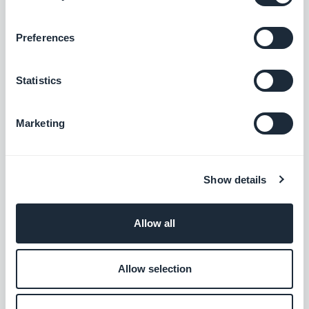
Con el costo cada vez mayor de ganar nuevos
clientes, mantener los actuales es más valioso
Preferences
cada día.
BNPL no solo permitirá a tus clientes extender sus
Statistics
pagos durante el período de tiempo elegido, sino
que también estarán comprometidos con tu
Marketing
empresa por más tiempo. En última instancia, esto
conduce a mejores tasas de retención de clientes.
Show details
Con las opciones Compra ahora y paga después,
desarrollarás confianza, lealtad a la marca y
Allow all
alentará las compras repetidas.
Allow selection
​¿Cómo ofrecer pagos a plazos