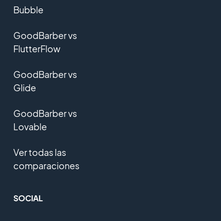
Bubble
GoodBarber vs
FlutterFlow
GoodBarber vs
Glide
GoodBarber vs
Lovable
Ver todas las
comparaciones
SOCIAL