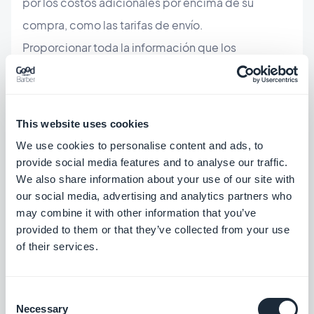
por los costos adicionales por encima de su
compra, como las tarifas de envío.
Proporcionar toda la información que los
consumidores necesitan por adelantado para
sentirse seguros al hacer una compra es vital. Crear
la confianza de que obtendrán el valor de su dinero
This website uses cookies
y la transparencia en torno a lo que pueden esperar
We use cookies to personalise content and ads, to
cuando paguen mejorará la satisfacción del
provide social media features and to analyse our traffic.
We also share information about your use of our site with
cliente.
our social media, advertising and analytics partners who
may combine it with other information that you’ve
5. Aumentar el valor de por vida del cliente:
provided to them or that they’ve collected from your use
of their services.
El valor de por vida del cliente (CLV) es la cantidad
total que una persona gasta en su tienda durante
su vida como cliente.
Consent
Necessary
Selection