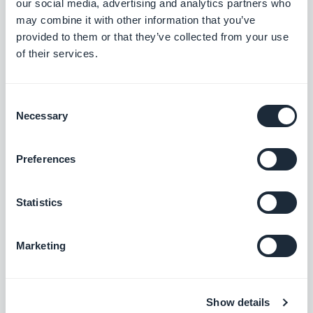
our social media, advertising and analytics partners who
may combine it with other information that you’ve
ayudarte a responder eficazmente a sus
provided to them or that they’ve collected from your use
opiniones: responda de manera oportuna y
of their services.
use sus nombres, responda siempre a los que
mencionan un error, fallo o solución y dígales
Consent
qué acción ha tomado, no olvide reconocer
Necessary
Selection
las buenas críticas también y, finalmente,
nunca discutir! ;)
Preferences
Statistics
Marketing
Show details