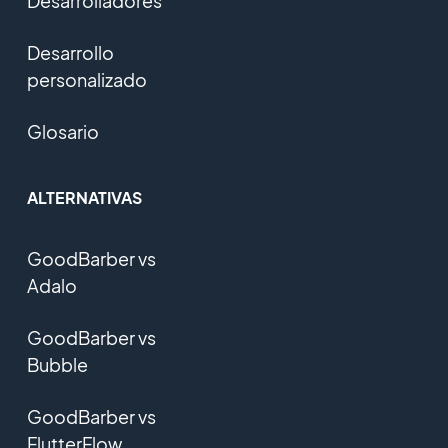
Desarrolladores
Desarrollo
personalizado
Glosario
ALTERNATIVAS
GoodBarber vs
Adalo
GoodBarber vs
Bubble
GoodBarber vs
FlutterFlow