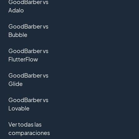
GoodBarber vs
Adalo
GoodBarber vs
Bubble
GoodBarber vs
FlutterFlow
GoodBarber vs
Glide
GoodBarber vs
Lovable
Ver todas las
comparaciones