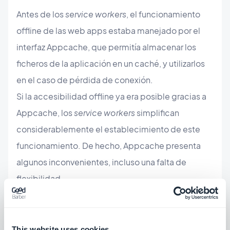
Antes de los
service workers
, el funcionamiento
offline de las web apps estaba manejado por el
interfaz Appcache, que permitía almacenar los
ficheros de la aplicación en un caché, y utilizarlos
en el caso de pérdida de conexión.
Si la accesibilidad offline ya era posible gracias a
Appcache, los
service workers
simplifican
considerablemente el establecimiento de este
funcionamiento. De hecho, Appcache presenta
algunos inconvenientes, incluso una falta de
flexibilidad.
Por cierto, los
service workers
han sido
desarrollados como una versión mejorada de
This website uses cookies