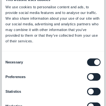
Appcache, para permitir a los desarrolladores web
We use cookies to personalise content and ads, to
provide social media features and to analyse our traffic.
ofrecer a sus apps un funcionamiento offline
We also share information about your use of our site with
optimal.
our social media, advertising and analytics partners who
En términos de funcionamiento, en realidad, los
may combine it with other information that you’ve
provided to them or that they’ve collected from your use
service workers
van a interceptar las consultas de
of their services.
la red y luego efectuar acciones adecuadas en
función de que la red sea disponible o no, y de que
Consent
los recursos actualizados sean puestos a
Necessary
Selection
disposición en el servidor.
Preferences
Aquí tienes un ejemplo de estrategia de
almacenamiento en caché que los desarrolladores
Statistics
pueden implementar a través de los
service
workers
:
el Cache then Network: