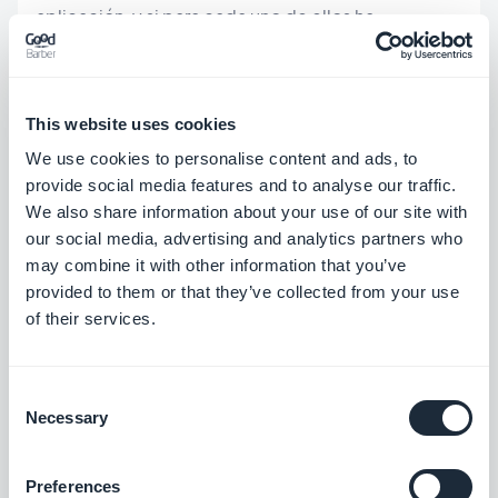
aplicación, y si para cada uno de ellos ha
configurado una imagen de fondo en lugar de un
color sólido para acceder a las subsecciones, el
peso será muy alto. Da un paso atrás y encuentra
This website uses cookies
una forma más inteligente de organizar tu
We use cookies to personalise content and ads, to
provide social media features and to analyse our traffic.
aplicación.
We also share information about your use of our site with
our social media, advertising and analytics partners who
may combine it with other information that you’ve
HTML y secciones de complementos
provided to them or that they’ve collected from your use
of their services.
Esas secciones están llamando elementos web
fuera de la propia aplicación. Por naturaleza los
Consent
elementos web son más lentos que los
Necessary
Selection
componentes nativos. Los componentes nativos
hablan directamente al sistema operativo,
Preferences