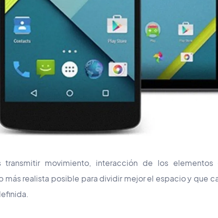
es transmitir movimiento, interacción de los elementos 
lo más realista posible para dividir mejor el espacio y que c
definida.