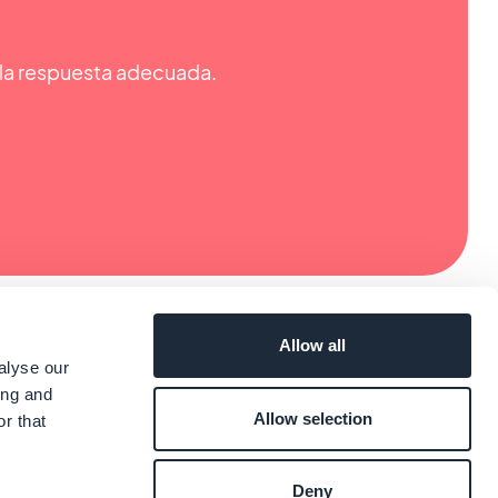
r la respuesta adecuada.
Allow all
alyse our
ing and
Allow selection
r that
Deny