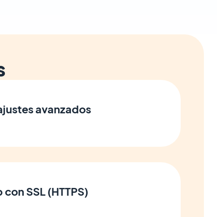
s
 ajustes avanzados
p con SSL (HTTPS)