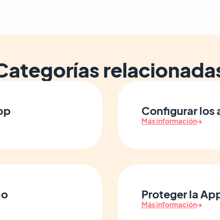
Categorías relacionada
app
Configurar los
Más información
→
io
Proteger la Ap
Más información
→