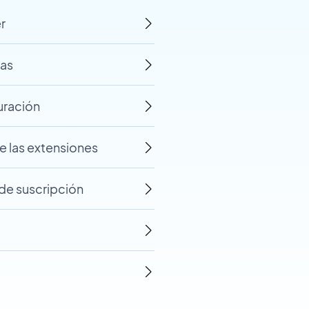
r
ras
uración
e las extensiones
 de suscripción