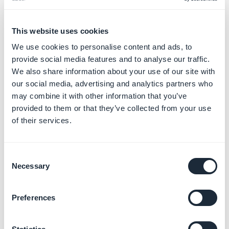
autorización para realizar pagos al exterior.
This website uses cookies
3. Las sospechas de fraude :
We use cookies to personalise content and ads, to
Lo mismo también puede ser bloqueado si has
provide social media features and to analyse our traffic.
realizado varias compras en un día
y especialmente en
We also share information about your use of our site with
Internet, los bancos sospechan un "fraude" si estás
our social media, advertising and analytics partners who
haciendo compras en varios países diferentes en el
may combine it with other information that you’ve
mismo día, cuando de hecho estas justo detrás de tu
provided to them or that they’ve collected from your use
computadora :)
of their services.
4. Las tarjetas de débito y prepago :
Consent
Las
tarjetas de débito
no permiten pagos en línea, de
Necessary
Selection
prepago a veces puede ir, pero a menudo genera
errores, sólo las tarjetas de crédito funcionan
Preferences
correctamente en Internet.