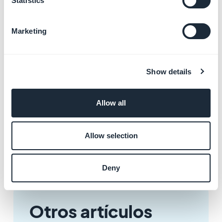
Statistics
5. Paypal :
Si el pago es rechazado al usar PayPal, comprueba las
autorizaciones de pago en tu cuenta de PayPal. Tu
Marketing
interfaz de
PayPal te notifica
en caso de restricciones
temporales.
Sin embargo,
acércate a tu banco
para saber la razón
Show details
exacta del rechazo de transacción.
Por último, si tu tiempo de pago está cerca, no dudes
Allow all
en contactarnos a través del soporte
Allow selection
Deny
Otros artículos