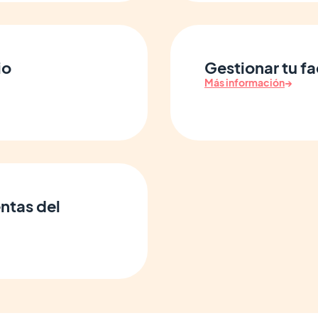
io
Gestionar tu fa
Más información
→
entas del