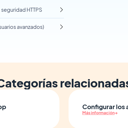
a seguridad HTTPS
usuarios avanzados)
Categorías relacionada
app
Configurar los
Más información
→