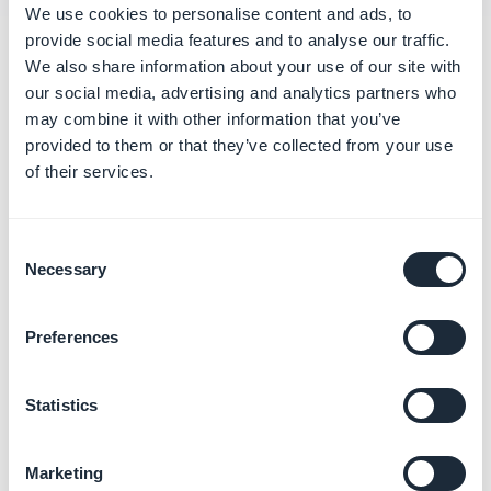
We use cookies to personalise content and ads, to
provide social media features and to analyse our traffic.
Categorías
We also share information about your use of our site with
our social media, advertising and analytics partners who
relacionadas
may combine it with other information that you’ve
provided to them or that they’ve collected from your use
of their services.
Primeros pasos para crear tu
app
Más información
→
Consent
Necessary
Selection
Preferences
Conectar un nombre de
dominio personalizado
Más información
→
Statistics
Marketing