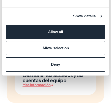
Proteger la App con SSL
(HTTPS)
Más información
→
Show details
Allow all
Gestionar tu facturación y
suscripción
Allow selection
Más información
→
Deny
Gestionar los accesos y las
cuentas del equipo
Más información
→