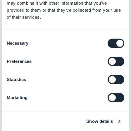
may combine it with other information that you’ve
Más información
→
provided to them or that they’ve collected from your use
of their services.
Configurar los ajustes
Consent
avanzados
Necessary
Selection
Más información
→
Preferences
Conectar un nombre de
Statistics
dominio personalizado
Más información
→
Marketing
Proteger la App con SSL
Show details
(HTTPS)