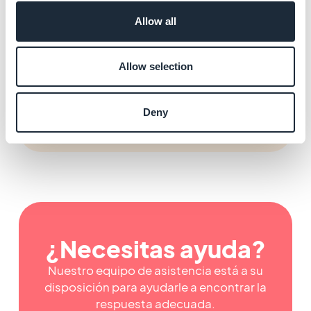
Más información
→
Allow all
Allow selection
Gestionar tu facturación y
suscripción
Más información
→
Deny
¿Necesitas ayuda?
Nuestro equipo de asistencia está a su
disposición para ayudarle a encontrar la
respuesta adecuada.