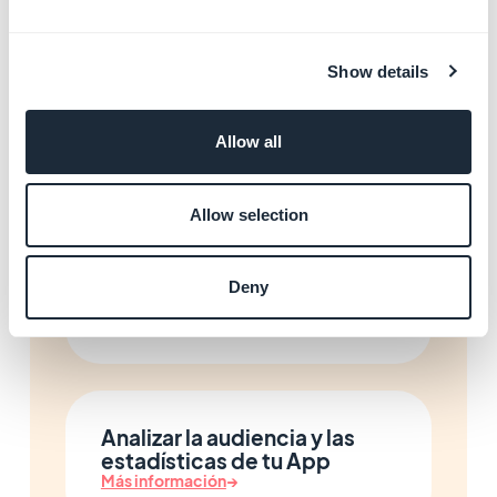
Más información
→
Show details
Gestionar tus productos
Allow all
Más información
→
Allow selection
Gestionar los ajustes de tu
Deny
tienda
Más información
→
Analizar la audiencia y las
estadísticas de tu App
Más información
→