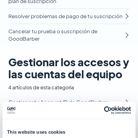
plan de suscripción
Resolver problemas de pago de tu suscripción
Cancelar tu prueba o suscripción de
GoodBarber
Gestionar los accesos y
las cuentas del equipo
4 artículos de esta categoría
Gestionar tu Account ID de GoodBarber
Acceder al back office de tu app
Transferir la propiedad de tu app
This website uses cookies