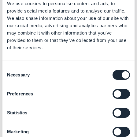
We use cookies to personalise content and ads, to
Gestionar las cuentas de tu equipo editorial
provide social media features and to analyse our traffic.
We also share information about your use of our site with
our social media, advertising and analytics partners who
may combine it with other information that you’ve
provided to them or that they’ve collected from your use
of their services.
Categorías
relacionadas
Consent
Necessary
Selection
Gestionar tu Progressive
Web App (PWA)
Preferences
Más información
→
Statistics
Personalizar el diseño de tu
Marketing
App