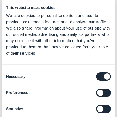
Probar tu App antes de
This website uses cookies
publicar
Más información
→
We use cookies to personalise content and ads, to
provide social media features and to analyse our traffic.
We also share information about your use of our site with
our social media, advertising and analytics partners who
Gestionar tus métodos de
may combine it with other information that you’ve
pago
provided to them or that they’ve collected from your use
Más información
→
of their services.
Consent
Necessary
Selection
Gestionar tus envíos y
entregas
Más información
→
Preferences
Statistics