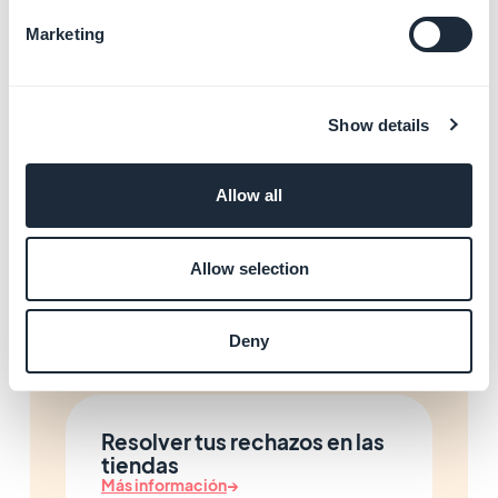
Gestionar el contenido de tu
App
Marketing
Más información
→
Show details
Gestionar tus pedidos
Más información
→
Allow all
Allow selection
Configurar los impuestos
Más información
→
Deny
Resolver tus rechazos en las
tiendas
Más información
→