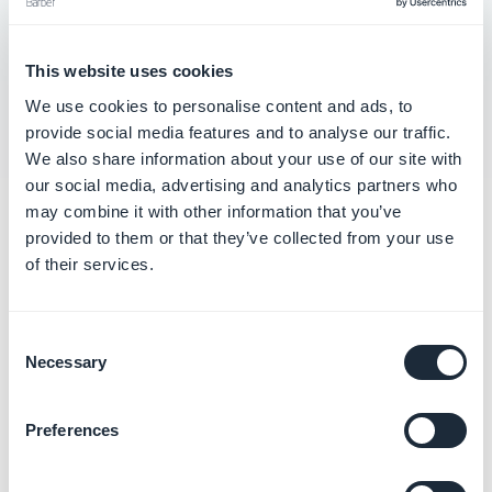
Configurar la distribución no listada para tu
app iOS
This website uses cookies
We use cookies to personalise content and ads, to
provide social media features and to analyse our traffic.
We also share information about your use of our site with
our social media, advertising and analytics partners who
may combine it with other information that you’ve
Categorías
provided to them or that they’ve collected from your use
relacionadas
of their services.
Consent
Publicar tu mismo la App
Necessary
Android (Solo)
Selection
Más información
→
Preferences