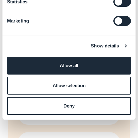
Statistics
Delegar la publicación al
servicio GBTC
Más información
→
Marketing
Show details
Gestionar la privacidad en
las tiendas
Más información
→
Allow all
Allow selection
Configurar las cuentas de
desarrollador (Apple y
Google)
Deny
Más información
→