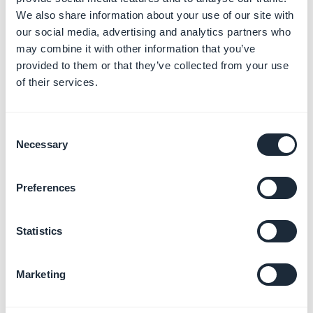
relacionadas
We also share information about your use of our site with
our social media, advertising and analytics partners who
Publicar tu mismo la App iOS
may combine it with other information that you’ve
(Solo)
provided to them or that they’ve collected from your use
Más información
→
of their services.
Consent
Necessary
Selection
Publicar tu mismo la App
Android (Solo)
Más información
→
Preferences
Statistics
Delegar la publicación al
servicio GBTC
Marketing
Más información
→