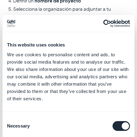
4. Definir un
nombre de proyecto
5. Selecciona la organización para adjuntar a tu
proyecto
6. Selecciona tu
ubicación
7. Haz clic en
Crear
8. Abre el proyecto desde la barra de herramientas.
This website uses cookies
We use cookies to personalise content and ads, to
provide social media features and to analyse our traffic.
We also share information about your use of our site with
our social media, advertising and analytics partners who
may combine it with other information that you’ve
9. Haz clic en "Ir a la descripción general de la API" o ve
provided to them or that they’ve collected from your use
al menú de la izquierda
API y servicios
>
Panel de
of their services.
control
10. Haz clic en "
Habilitar API y servicios
"
Consent
Necessary
Selection