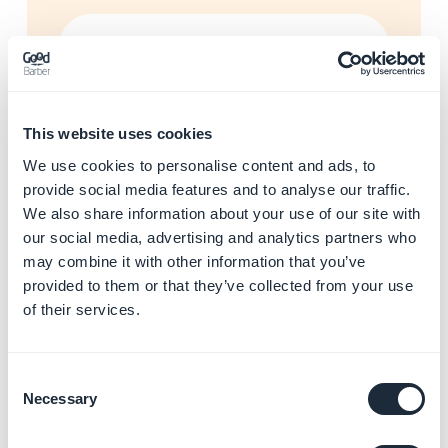
Añadir mapas y puntos de
interés
Más información
→
This website uses cookies
We use cookies to personalise content and ads, to
provide social media features and to analyse our traffic.
Gestionar eventos del
We also share information about your use of our site with
calendario
our social media, advertising and analytics partners who
Más información
→
may combine it with other information that you’ve
provided to them or that they’ve collected from your use
of their services.
Reproducir música y
podcasts
Consent
Más información
→
Necessary
Selection