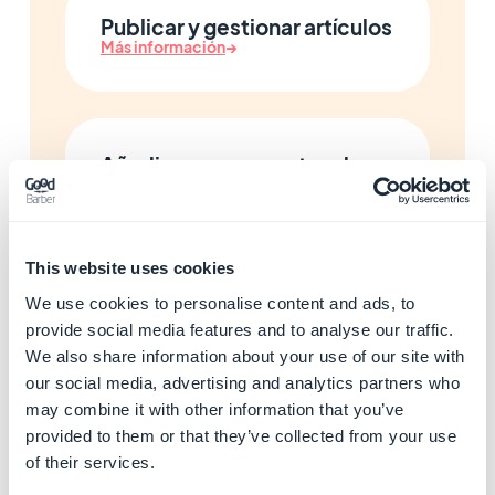
Publicar y gestionar artículos
Más información
→
Añadir mapas y puntos de
interés
Más información
→
This website uses cookies
We use cookies to personalise content and ads, to
Gestionar eventos del
provide social media features and to analyse our traffic.
calendario
We also share information about your use of our site with
Más información
→
our social media, advertising and analytics partners who
may combine it with other information that you’ve
provided to them or that they’ve collected from your use
of their services.
Reproducir música y