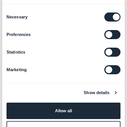
podcasts
Más información
→
Consent
Necessary
Selection
Preferences
Añadir vídeos y
transmisiones en vivo
Más información
→
Statistics
Marketing
Gestionar los formularios y el
envío de contenido
Más información
→
Show details
Allow all
Integrar páginas web