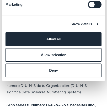
Marketing
Show details
2. Numero D-U-N-S de
Allow all
la Empresa
Llena el formulario con la información pedida y
Allow selection
validarla.
Deny
En order de registrar con una cuenta
Empresa/Organización, estas requerido proveer el
numero D-U-N-S de tu Organización. (D-U-N-S
significa
Data Universal Numbering System
).
Si no sabes tu Numero D-U-N-S o si necesitas uno,