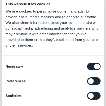
This website uses cookies
We use cookies to personalise content and ads, to
provide social media features and to analyse our traffic.
We also share information about your use of our site with
4 - Una ventana "
Edita Tu Información de Membresía
"
our social media, advertising and analytics partners who
aparecerá.
may combine it with other information that you’ve
provided to them or that they’ve collected from your use
5 - Haga clic en el enlace
"Proveer la información
of their services.
nueva de tu organización"
al fondo de la pagina.
Consent
Necessary
Selection
Preferences
Statistics