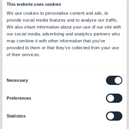
This website uses cookies
We use cookies to personalise content and ads, to
provide social media features and to analyse our traffic.
We also share information about your use of our site with
our social media, advertising and analytics partners who
Categorías
may combine it with other information that you’ve
relacionadas
provided to them or that they’ve collected from your use
of their services.
Publicar tu App iOS en modo
Solo
Consent
Más información
→
Necessary
Selection
Preferences
Publicar tu App Android en
modo Solo
Statistics
Más información
→