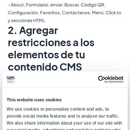
- About, Formulario, enviar, Buscar, Código QR,
Configuración, Favoritos, Contáctenos, Menú, Click to
y secciones HTML
2. Agregar
restricciones a los
elementos de tu
contenido CMS
De la lista de contenido:
1. Ve al menú
Contenido> Lista de contenido.
2. Busca los elementos que deseas restringir mediante
This website uses cookies
el motor de búsqueda o los menús desplegables.
3. En la columna
Restricción
, haz clic en el icono
We use cookies to personalise content and ads, to
cuando esté disponible para restringir o eliminar la
provide social media features and to analyse our traffic.
We also share information about your use of our site with
restricción de tu artículo.
our social media, advertising and analytics partners who