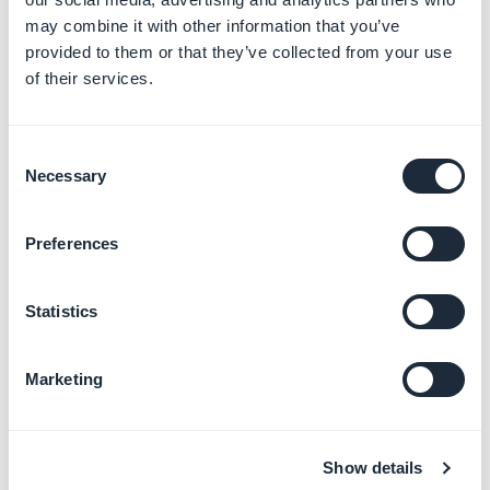
También puedes seleccionar varios elementos
may combine it with other information that you’ve
marcando la casilla y utilizar el menú desplegable para
provided to them or that they’ve collected from your use
restringir tus elementos.
of their services.
Consent
Necessary
Selection
Preferences
Statistics
Desde el formulario de escritura de tu artículo CMS:
1. Vae al menú
Contenido> Lista de contenido.
Marketing
2. Abra el elemento que deseas restringir.
3. En el panel derecho, selecciona la pestaña
Restricción.
Show details
4. Haz clic en el ícono
Gratis / Pagado
para restringir o