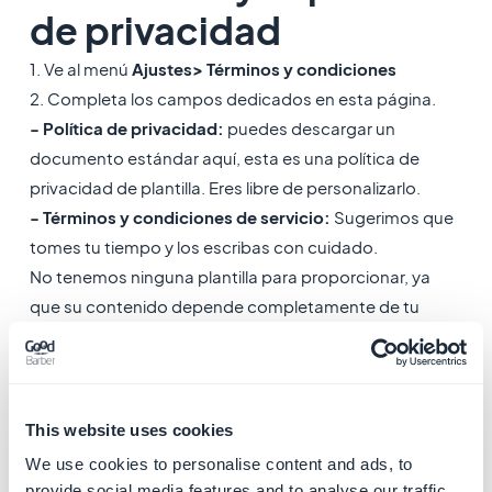
de privacidad
1. Ve al menú
Ajustes> Términos y condiciones
2. Completa los campos dedicados en esta página.
- Política de privacidad:
puedes descargar un
documento estándar aquí, esta es una política de
privacidad de plantilla. Eres libre de personalizarlo.
- Términos y condiciones de servicio:
Sugerimos que
tomes tu tiempo y los escribas con cuidado.
No tenemos ninguna plantilla para proporcionar, ya
que su contenido depende completamente de tu
aplicación.
Recordatorio:
Eliminar una cuenta de usuario de la aplicación o la
This website uses cookies
aplicación que se está desactivando no cancela la
We use cookies to personalise content and ads, to
suscripción realizada en las tiendas.
provide social media features and to analyse our traffic.