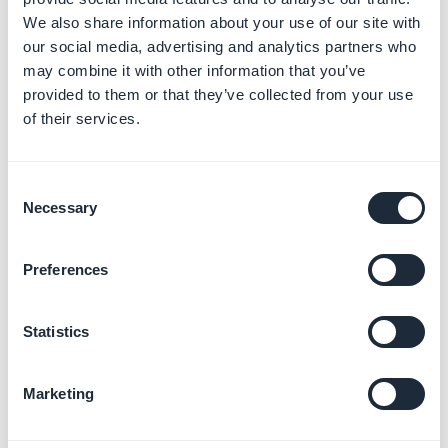
Te aconsejamos recordárselo a tus usuarios, y también
We also share information about your use of our site with
explicar cómo cancelar sus suscripciones ya que se
our social media, advertising and analytics partners who
may combine it with other information that you’ve
gestiona directamente desde las tiendas:
provided to them or that they’ve collected from your use
Apple:
https://support.apple.com/en-in/HT202039
of their services.
Google:
https://support.google.com/pay/answer/7644008
2. Diseñe los términos
Consent
Necessary
Selection
de servicio y las
secciones de tu política
Preferences
de privacidad
Statistics
1. Ve al menú
Mi app > Estructura
2. Selecciona en el panel derecho la página
Política de
Marketing
privacidad
o
Condiciones de servicio
para acceder a
tus configuraciones de diseño.