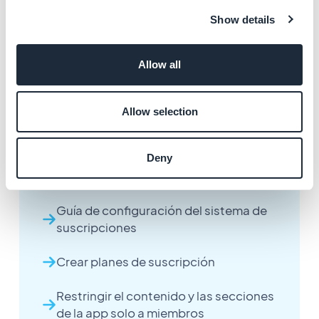
Consulta esta
ayuda online
para obtener todos los
Show details
detalles sobre cómo diseñar tus secciones de
contenido.
Allow all
Allow selection
Otros artículos
Deny
Guía de configuración del sistema de
suscripciones
Crear planes de suscripción
Restringir el contenido y las secciones
de la app solo a miembros