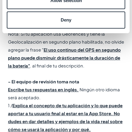
Allow selection
- La descripción de la App Store
Debes proporcionar una descripción completa y
precisa de tu aplicación, sus características, cómo la
Deny
usarán los usuarios ...
Nota: Si tu aplicación usa Geofences y tiene la
Geolocalización en segundo plano habilitada, no olvide
agregar la frase "
El uso continuo del GPS en segundo
plano puede disminuir drásticamente la duración de
la batería"
. al final de tu descripción.
- El equipo de revisión toma nota
Escribe tus respuestas en inglés.
Ningún otro idioma
será aceptado.
1 /
Explica el concepto de tu aplicación y lo que puede
aportar a tu usuario final al estar en la App Store. No
dudes en dar detalles y ejemplos de la vida real sobre
cómo se usará la aplicación y por qué.