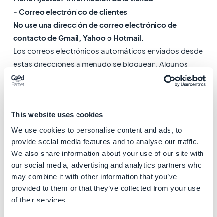
- Correo electrónico de clientes
No use una dirección de correo electrónico de
contacto de Gmail, Yahoo o Hotmail.
Los correos electrónicos automáticos enviados desde
estas direcciones a menudo se bloquean. Algunos
correos electrónicos automáticos pueden no ser
recibidos correctamente por todos tus usuarios.
- Rellena todos los campos obligatorios
This website uses cookies
Menú Ajustes> Pago
We use cookies to personalise content and ads, to
provide social media features and to analyse our traffic.
- Asegúratee de tener al menos
1 sistema de pago en
We also share information about your use of our site with
vivo establecido
our social media, advertising and analytics partners who
Si usas Paypal, te recomendamos que configures otro
may combine it with other information that you’ve
sistema de pago para evitar un posible rechazo de
provided to them or that they’ve collected from your use
Apple.
of their services.