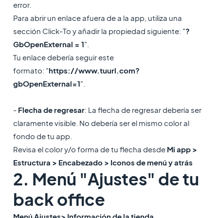
error.
Para abrir un enlace afuera de a la app, utiliza una
sección Click-To y añadir la propiedad siguiente: "
?
GbOpenExternal = 1
".
Tu enlace debería seguir este
formato: "
https://www.tuurl.com?
gbOpenExternal=1
".
-
Flecha de regresar
: La flecha de regresar debería ser
claramente visible. No debería ser el mismo color al
fondo de tu app.
Revisa el color y/o forma de tu flecha desde
Mi app >
Estructura > Encabezado > Iconos de menú y atrás
2. ​Menú "Ajustes" de tu
back office
Menú Ajustes> Información de la tienda