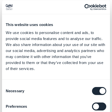
El documento debe mencionar explícitamente al
propietario de la cuenta de Google Play en la que se
publica la aplicación.
This website uses cookies
We use cookies to personalise content and ads, to
Por ejemplo, si el nombre del desarrollador en la
provide social media features and to analyse our traffic.
cuenta de Google Play donde se publicará la
We also share information about your use of our site with
aplicación es Mr X., la carta debe mencionar "Mr X".
our social media, advertising and analytics partners who
Si el nombre del desarrollador en la cuenta de Google
may combine it with other information that you’ve
Play es la empresa XYZ, la carta debe mencionar "la
provided to them or that they’ve collected from your use
empresa XYZ".
of their services.
3. Cuando le puedo
enviar el documento a
Consent
Necessary
Selection
Google Play ?
Una vez que tengas tu documento escrito,
Preferences
proporciones el aviso previo al equipo de revisión de