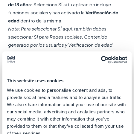
de 13 años:
Selecciona SÍ si tu aplicación incluye
funciones sociales y has activado la
Verificación de
edad
dentro de la misma.
Nota: Para seleccionar SÍ aquí, también debes
seleccionar SÍ para Redes sociales, Contenido
generado por los usuarios y Verificación de edad.
De lo contrario, seleccione NO.
-
Mensajería y chat
: Esta función no está disponible de
forma nativa en las aplicaciones de compras de
GoodBarber. Por lo tanto, tu respuesta depende de si
This website uses cookies
ha añadido manualmente un chat de un servicio
We use cookies to personalise content and ads, to
externo a su aplicación de GoodBarber.
provide social media features and to analyse our traffic.
-
Publicidad
: Selecciona NO. GoodBarber no ofrece
We also share information about your use of our site with
esta función para aplicaciones de compras.
our social media, advertising and analytics partners who
may combine it with other information that you’ve
2. Indica la frecuencia de aparición de cada
tipo de
provided to them or that they’ve collected from your use
of their services.
contenido
en tu app.