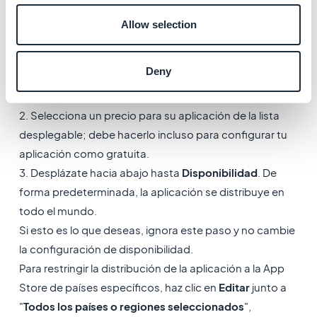
Guarda
los cambios en la parte superior de la página.
7. Precios y
Allow selection
disponibilidad
Deny
1. Vaya al menú
General > Precios y disponibilidad
.
2. Selecciona un precio para su aplicación de la lista
desplegable; debe hacerlo incluso para configurar tu
aplicación como gratuita.
3. Desplázate hacia abajo hasta
Disponibilidad
. De
forma predeterminada, la aplicación se distribuye en
todo el mundo.
Si esto es lo que deseas, ignora este paso y no cambie
la configuración de disponibilidad.
Para restringir la distribución de la aplicación a la App
Store de países específicos, haz clic en
Editar
junto a
"
Todos los países o regiones seleccionados
",