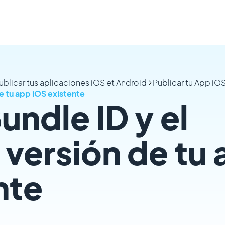
ublicar tus aplicaciones iOS et Android
Publicar tu App i
de tu app iOS existente
undle ID y el
versión de tu
nte