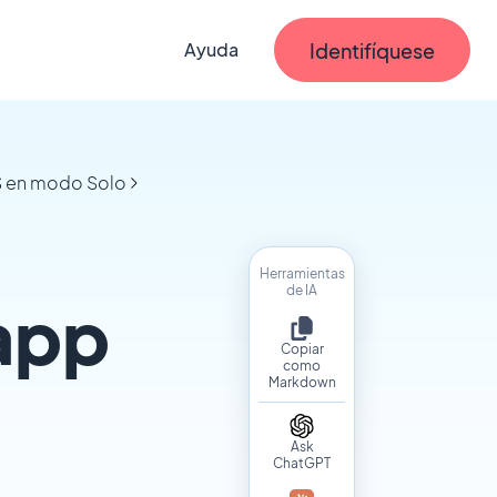
Identifíquese
Ayuda
OS en modo Solo
Herramientas
de IA
 app
Copiar
como
Markdown
Ask
ChatGPT