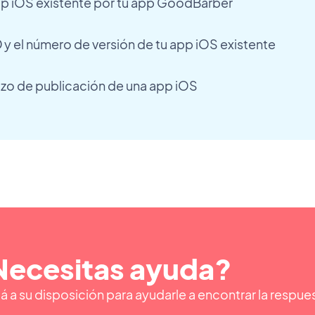
p iOS existente por tu app GoodBarber
D y el número de versión de tu app iOS existente
zo de publicación de una app iOS
Necesitas ayuda?
á a su disposición para ayudarle a encontrar la respu