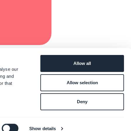
Allow all
alyse our
ing and
Allow selection
r that
Deny
Show details