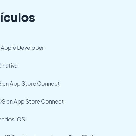
ículos
e Apple Developer
 nativa
OS en App Store Connect
 iOS en App Store Connect
icados iOS