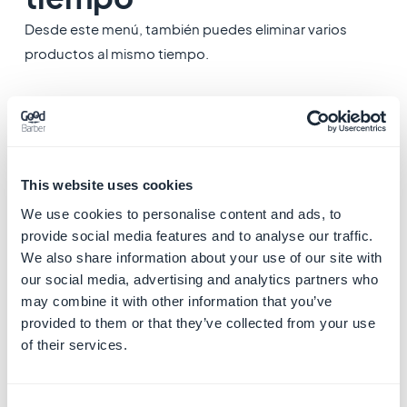
Desde este menú, también puedes eliminar varios
productos al mismo tiempo.
1.
Selecciona los productos
que deseas eliminar
marcando las casillas en la columna derecha
Puedes seleccionar todos tus productos marcando la
casilla ubicada en el encabezado de la tabla.
This website uses cookies
We use cookies to personalise content and ads, to
2.
Haz clic en el icono de la Papelera
que
provide social media features and to analyse our traffic.
aparece en el encabezado de la tabla.
We also share information about your use of our site with
our social media, advertising and analytics partners who
3. En la pantalla de confirmación,
haz clic en
may combine it with other information that you’ve
Continuar
provided to them or that they’ve collected from your use
of their services.