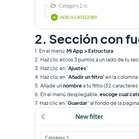
2. Sección con f
1. En el menú
Mi App > Estructura
2. Haz clic en los 3 puntos a un lado de tu se
3. Haz clic en "
Ajustes
"
4. Haz clic en "
Añadir un filtro
" en la columna
5. Añade un
nombre
a tu filtro (32 caractere
6. En el menú desplegable,
escoge cual cat
7. Haz clic en "
Guardar
" al fondo de la pagina