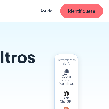
Identifíquese
Ayuda
ltros
Herramientas
de IA
Copiar
como
Markdown
Ask
ChatGPT