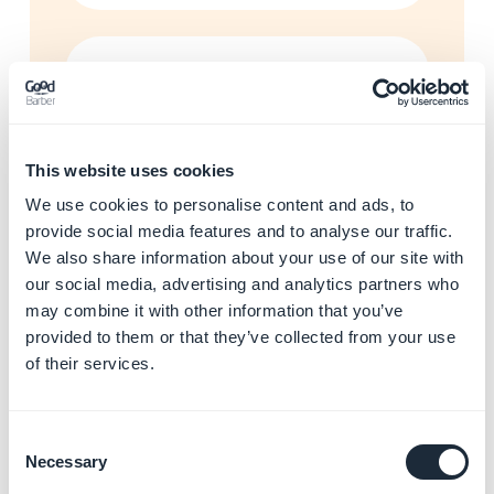
Gestionar tu Progressive
Web App (PWA)
Más información
→
This website uses cookies
We use cookies to personalise content and ads, to
provide social media features and to analyse our traffic.
Gestionar tu comercio local
We also share information about your use of our site with
y tu programa de fidelidad
our social media, advertising and analytics partners who
Más información
→
may combine it with other information that you’ve
provided to them or that they’ve collected from your use
of their services.
Gestionar la autenticación y
comunidad
Consent
Más información
→
Necessary
Selection