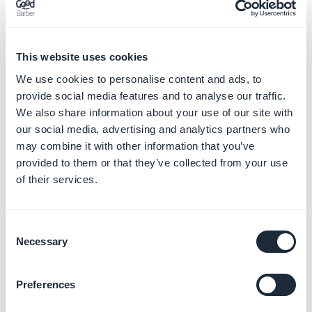
Squarespace
1. Ingresa un
título
para tu sección.
This website uses cookies
2. En la
configuración
del campo, completa la URL de
We use cookies to personalise content and ads, to
tu sitio web de Squarespace.
provide social media features and to analyse our traffic.
3. Haz clic en "
Añadir
".
We also share information about your use of our site with
our social media, advertising and analytics partners who
may combine it with other information that you’ve
provided to them or that they’ve collected from your use
of their services.
Consent
Necessary
Selection
Preferences