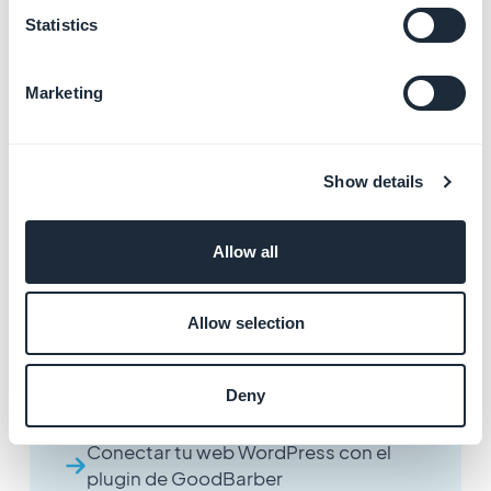
Statistics
Marketing
Otros artículos
Show details
Añadir una sección CMS Artículo
Allow all
Conectar fuentes de contenido
externo para los artículos
Allow selection
Resolver los problemas de conexión
Deny
de WordPress
Conectar tu web WordPress con el
plugin de GoodBarber