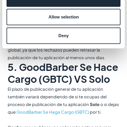
que se deba hacer. También puede haber un nuevo
rechazo y algunos mensajes entre el equipo de revisión
Allow selection
y tú si consideran que no has resuelto el problema
después de volver a enviar la aplicación.
Deny
Ten esto en cuenta al evaluar el plazo de publicación
global, ya que los rechazos pueden retrasar la
publicación de tu aplicación al menos unos días.
5. GoodBarber Se Hace
Cargo (GBTC) VS Solo
El plazo de publicación general de tu aplicación
también variará dependiendo de si te ocupas del
proceso de publicación de tu aplicación
Solo
o si dejas
que
GoodBarber Se Haga Cargo (GBTC)
por ti.