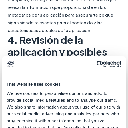
revisar la información que proporcionaste en los
metadatos de tu aplicación para asegurarte de que
sigan siendo relevantes para el contenido y las
características actuales de tu aplicación.
4. Revisión de la
aplicación y posibles
rechazos por parte del
equipo de revisión de
This website uses cookies
las tiendas
We use cookies to personalise content and ads, to
Tanto App Store Connect como Google Play anuncian
provide social media features and to analyse our traffic.
que
la revisión de la aplicación puede demorar hasta
We also share information about your use of our site with
7 días.
our social media, advertising and analytics partners who
may combine it with other information that you’ve
provided to them or that they’ve collected from your use