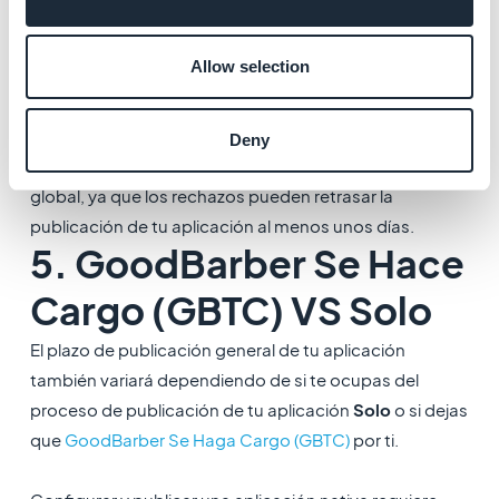
que se deba hacer. También puede haber un nuevo
rechazo y algunos mensajes entre el equipo de revisión
Allow selection
y tú si consideran que no has resuelto el problema
después de volver a enviar la aplicación.
Deny
Ten esto en cuenta al evaluar el plazo de publicación
global, ya que los rechazos pueden retrasar la
publicación de tu aplicación al menos unos días.
5. GoodBarber Se Hace
Cargo (GBTC) VS Solo
El plazo de publicación general de tu aplicación
también variará dependiendo de si te ocupas del
proceso de publicación de tu aplicación
Solo
o si dejas
que
GoodBarber Se Haga Cargo (GBTC)
por ti.