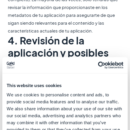
revisar la información que proporcionaste en los
metadatos de tu aplicación para asegurarte de que
sigan siendo relevantes para el contenido y las
características actuales de tu aplicación.
4. Revisión de la
aplicación y posibles
rechazos por parte del
equipo de revisión de
This website uses cookies
las tiendas
We use cookies to personalise content and ads, to
Tanto App Store Connect como Google Play anuncian
provide social media features and to analyse our traffic.
que
la revisión de la aplicación puede demorar hasta
We also share information about your use of our site with
7 días.
our social media, advertising and analytics partners who
may combine it with other information that you’ve
provided to them or that they’ve collected from your use