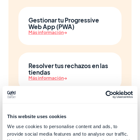
Gestionar tu Progressive
Web App (PWA)
Más información
→
Resolver tus rechazos en las
tiendas
Más información
→
Gestionar tu comercio local
This website uses cookies
y tu programa de fidelidad
Más información
→
We use cookies to personalise content and ads, to
provide social media features and to analyse our traffic.