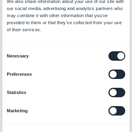
We also share information about your use of our site with
our social media, advertising and analytics partners who
Gestionar la autenticación y
may combine it with other information that you’ve
comunidad
provided to them or that they’ve collected from your use
Más información
→
of their services.
Consent
Necessary
Selection
Gestionar tu negocio de
Reseller
Más información
→
Preferences
Statistics
Enviar notificaciones push y
alertas locales
Marketing
Más información
→