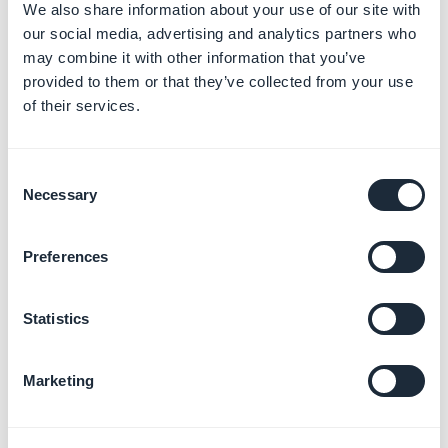
We also share information about your use of our site with
our social media, advertising and analytics partners who
may combine it with other information that you’ve
provided to them or that they’ve collected from your use
of their services.
4. Controla los
Consent
comentarios
Necessary
Selection
Eliminar, publicar o moderar tus comentarios.
Preferences
Lista de pestañas:
1. Ve al menú izquierdo
Contenido > Comentarios >
Statistics
Despegable
2. Haz clic en el estado actual para cambiarlo a:
Marketing
- Publicado
- No publicado