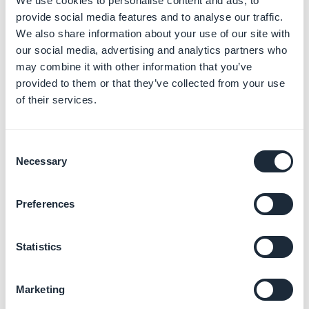
We use cookies to personalise content and ads, to
provide social media features and to analyse our traffic.
We also share information about your use of our site with
our social media, advertising and analytics partners who
may combine it with other information that you’ve
provided to them or that they’ve collected from your use
of their services.
Ten cuidado y no insertes un texto demasiado largo.
Verifica en la vista previa del back office que tanto el
título como la descripción aparezcan correctamente
Consent
en tu aplicación.
Necessary
Selection
Preferences
Statistics
Marketing