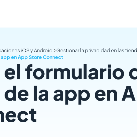
icaciones iOS y Android
Gestionar la privacidad en las tien
a app en App Store Connect
el formulario 
 de la app en 
nect