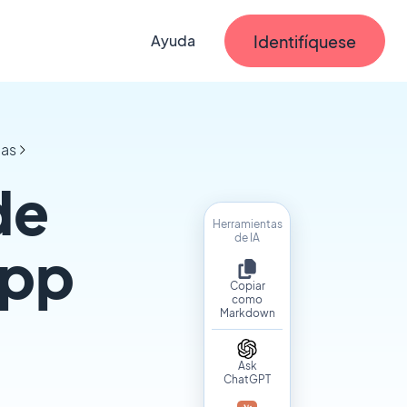
Identifíquese
Ayuda
das
de
Herramientas
de IA
App
Copiar
como
Markdown
Ask
ChatGPT