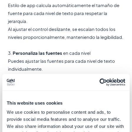
Estilo de app calcula automáticamente el tamaño de
fuente para cada nivel de texto para respetar la
jerarquía.
Al ajustar el control deslizante, se escalan todos los
niveles proporcionalmente, manteniendo la legibilidad.
3.
Personaliza las fuentes
en cada nivel
Puedes ajustar las fuentes para cada nivel de texto
individualmente.
Todas las fuentes de la biblioteca de Google Fonts
están disponibles, junto con las fuentes nativas
instaladas por defecto en los dispositivos de tus
usuarios.
This website uses cookies
We use cookies to personalise content and ads, to
Para una mejor coherencia visual, recomendamos no
provide social media features and to analyse our traffic.
usar más de tres fuentes en toda la app.
We also share information about your use of our site with