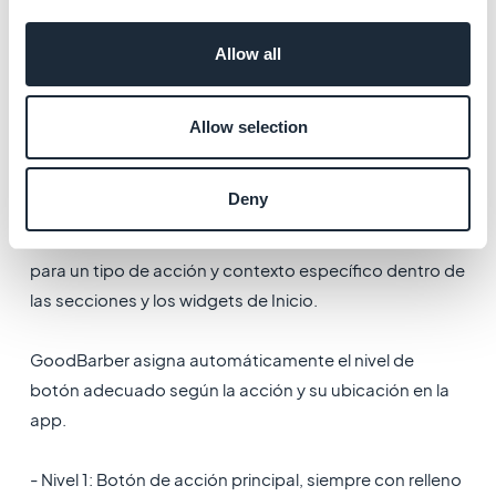
aplica los cambios a tu aplicación.
Esta configuración se aplica automáticamente en
Allow all
todas las secciones, lo que te ayuda a ahorrar tiempo y
a mantener un diseño uniforme en toda la aplicación.
Allow selection
3. Botones
En tu app, los botones se usan en las páginas que
Deny
invitan a los usuarios a realizar una acción.
Existen tres niveles de botones, cada uno diseñado
para un tipo de acción y contexto específico dentro de
las secciones y los widgets de Inicio.
GoodBarber asigna automáticamente el nivel de
botón adecuado según la acción y su ubicación en la
app.
- Nivel 1: Botón de acción principal, siempre con relleno