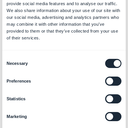
​-Día 30: Desactivación del proyecto si no
provide social media features and to analyse our traffic.
hay suscripción.
We also share information about your use of our site with
​-Día 45: Supresión permanente del proyecto si no
our social media, advertising and analytics partners who
hay suscripción.
No tendrás la oportunidad de volver
may combine it with other information that you’ve
provided to them or that they’ve collected from your use
al punto donde lo dejaste; tendrás que empezar desde
of their services.
cero.
Consent
Necessary
Selection
Para suscribirte:
1. Ve al menú de la izquierda, haz clic en
Tu nombre >
Preferences
Suscripción
2. Selecciona mensual o anual
Statistics
3. Haz clic en el botón "
Seleccionar
" debajo de tu
oferta
4. Procede al pago con tarjeta de crédito o Paypal.
Marketing