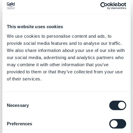
Gestionar tus clientes
Más información
→
This website uses cookies
We use cookies to personalise content and ads, to
provide social media features and to analyse our traffic.
Publicar tus canales de
We also share information about your use of our site with
venta
our social media, advertising and analytics partners who
Más información
→
may combine it with other information that you’ve
provided to them or that they’ve collected from your use
of their services.
Probar tu App antes de
publicar
Consent
Más información
→
Necessary
Selection
Preferences
Gestionar tus métodos de