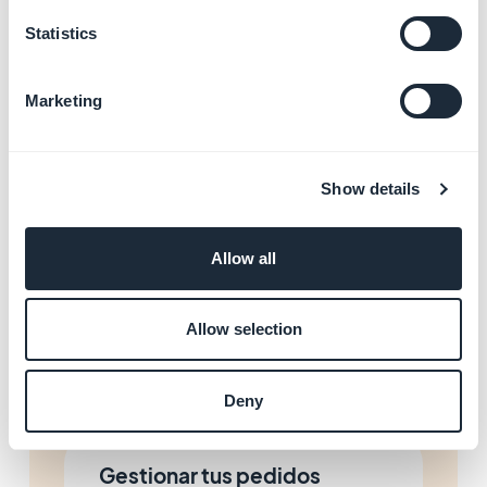
pago
Statistics
Más información
→
Marketing
Gestionar tus envíos y
entregas
Show details
Más información
→
Allow all
Gestionar el contenido de tu
Allow selection
App
Más información
→
Deny
Gestionar tus pedidos