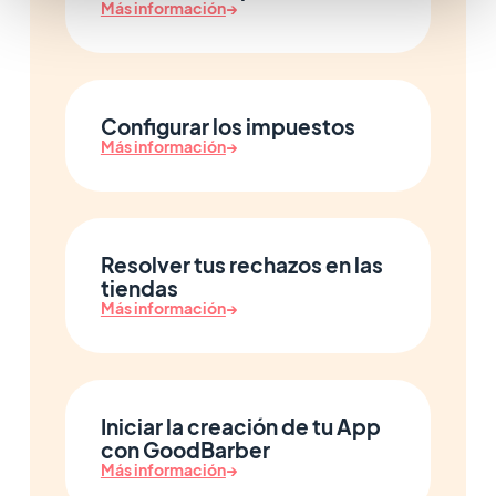
Más información
→
Configurar los impuestos
Más información
→
Resolver tus rechazos en las
tiendas
Más información
→
Iniciar la creación de tu App
con GoodBarber
Más información
→