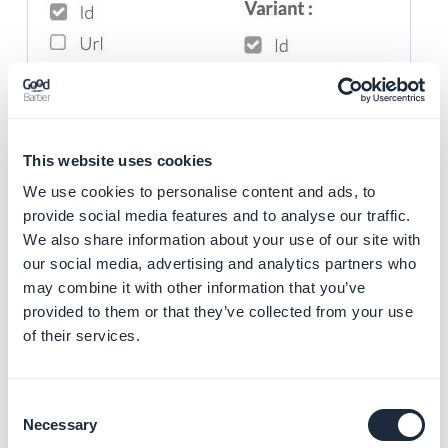
This website uses cookies
2. Abre tu archivo de exportación csv en Google Sheet,
We use cookies to personalise content and ads, to
por ejemplo (valor separado por comas) y mueve tus
provide social media features and to analyse our traffic.
precios reducidos (precios originales) en la columna
We also share information about your use of our site with
Price..
our social media, advertising and analytics partners who
may combine it with other information that you’ve
provided to them or that they’ve collected from your use
of their services.
3. Una vez hecho esto, cambia el valor de la columna
Consent
variant_original_price a cero, descarga el nuevo
Necessary
Selection