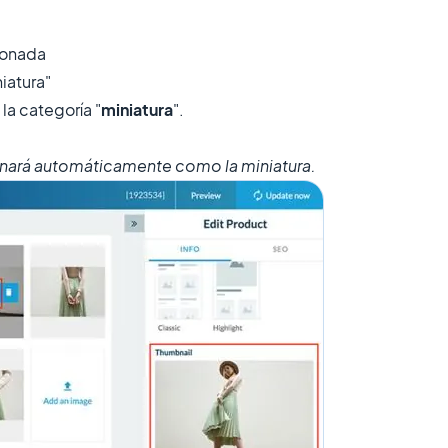
cionada
niatura"
la categoría "
miniatura
".
ionará automáticamente como la miniatura.