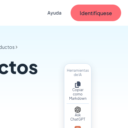
Identifíquese
Ayuda
oductos
ctos
Herramientas
de IA
Copiar
como
Markdown
Ask
ChatGPT