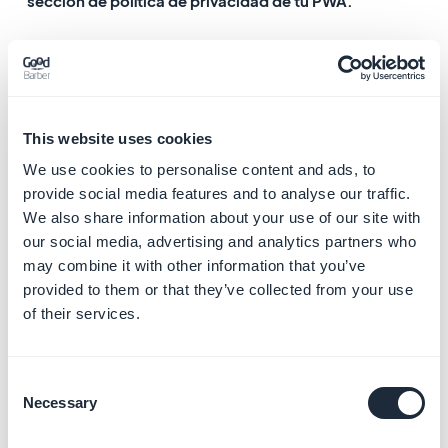
sección de política de privacidad de tu PWA.
2. Tu PWA GoodBarber NO está activada:
Tienes un sitio web hecho fuera de GoodBarber:
- Crea una página web con el contenido de tu política
de privacidad en tu sitio web
This website uses cookies
-​ Asegúrate de que tu página de política de privacidad
We use cookies to personalise content and ads, to
esté claramente etiquetada como tal en la URL y
provide social media features and to analyse our traffic.
dentro del cuerpo de la página.
We also share information about your use of our site with
our social media, advertising and analytics partners who
- Copia la URL de tu Política de privacidad de tu
may combine it with other information that you’ve
página web de Política de privacidad
provided to them or that they’ve collected from your use
of their services.
No quieres usar GoodBarber PWA y no tienes un sitio
web:
- Ponte en contacto con nuestro equipo de soporte
Consent
3. Muestra la política de
Necessary
Selection