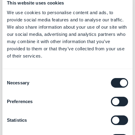
This website uses cookies
Más información
→
We use cookies to personalise content and ads, to
provide social media features and to analyse our traffic.
We also share information about your use of our site with
our social media, advertising and analytics partners who
Mostrar puntos de venta en
may combine it with other information that you’ve
un mapa
Más información
→
provided to them or that they’ve collected from your use
of their services.
Consent
Gestionar la agenda y los
Necessary
Selection
eventos
Más información
→
Preferences
Statistics
Añadir vídeos y
transmisiones en vivo