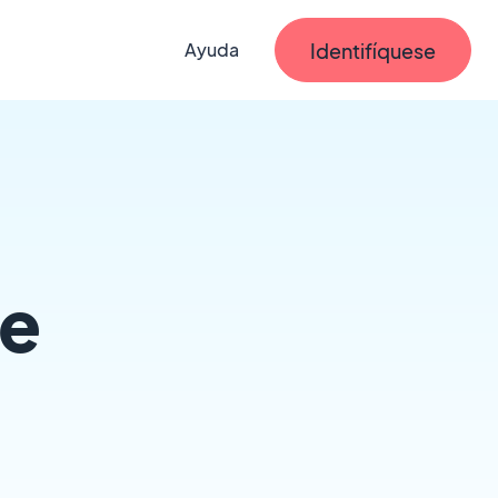
Identifíquese
Ayuda
le