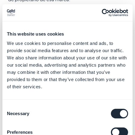
El documento debe mencionar explícitamente al
propietario de la cuenta de Google Play en la que se
publica la aplicación.
This website uses cookies
We use cookies to personalise content and ads, to
Por ejemplo, si el nombre del desarrollador en la
provide social media features and to analyse our traffic.
cuenta de Google Play donde se publicará la
We also share information about your use of our site with
aplicación es Mr X., la carta debe mencionar "Mr X".
our social media, advertising and analytics partners who
may combine it with other information that you’ve
Si el nombre del desarrollador en la cuenta de Google
provided to them or that they’ve collected from your use
Play es la empresa XYZ, la carta debe mencionar "la
of their services.
empresa XYZ".
3. Cuando le puedo
Consent
enviar el documento a
Necessary
Selection
Google Play ?
Preferences
Una vez que tengas tu documento escrito,
envía el