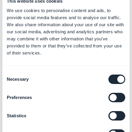
This website uses cookies
https://support.google.com/googleplay/android-
We use cookies to personalise content and ads, to
developer/answer/10532353
provide social media features and to analyse our traffic.
- Apple y Google
calculan automáticamente los
We also share information about your use of our site with
precios para todos los países o regiones según los
our social media, advertising and analytics partners who
tipos de cambio más recientes.
may combine it with other information that you’ve
provided to them or that they’ve collected from your use
8. Selecciona en el menú desplegable la duración del
of their services.
período de prueba.
A los suscriptores se les cobrará automáticamente el
Consent
precio total de la suscripción al final del período de
Necessary
Selection
prueba gratuito, a menos que cancelen su suscripción
de la tienda.
Preferences
9. Haz clic en "
Agregar este producto
".
2. Opciones
Statistics
adicionales para tu